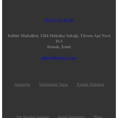
(0553) 373 84 40
Kültür Mahallesi, 1384 Meksika Sokağı, Türsen Apt No:4
D:3
Konak, İzmir
info@ilkerkiris.com
Anasayfa
Varisleriniz Varsa
Estetik Fleboloji
Sık Sorulan Sorular
Hasta Yorumları
Blog