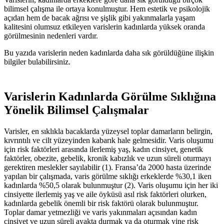
bilimsel çalışma ile ortaya konulmuştur. Hem estetik ve psikolojik
açıdan hem de bacak ağrısı ve şişlik gibi yakınmalarla yaşam
kalitesini olumsuz etkileyen varislerin kadınlarda yüksek oranda
görülmesinin nedenleri vardır.
Bu yazıda varislerin neden kadınlarda daha sık görüldüğüne ilişkin
bilgiler bulabilirsiniz.
Varislerin Kadınlarda Görülme Sıklığına
Yönelik Bilimsel Çalışmalar
Varisler, en sıklıkla bacaklarda yüzeysel toplar damarların belirgin,
kıvrıntılı ve cilt yüzeyinden kabarık hale gelmesidir. Varis oluşumu
için risk faktörleri arasında ilerlemiş yaş, kadın cinsiyet, genetik
faktörler, obezite, gebelik, kronik kabızlık ve uzun süreli oturmayı
gerektiren meslekler sayılabilir (1). Fransa’da 2000 hasta üzerinde
yapılan bir çalışmada, varis görülme sıklığı erkeklerde %30,1 iken
kadınlarda %50,5 olarak bulunmuştur (2). Varis oluşumu için her iki
cinsiyette ilerlemiş yaş ve aile öyküsü asıl risk faktörleri olurken,
kadınlarda gebelik önemli bir risk faktörü olarak bulunmuştur.
Toplar damar yetmezliği ve varis yakınmaları açısından kadın
cinsiyet ve uzun süreli ayakta durmak ya da oturmak yine risk