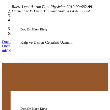
Raetz J ve ark. Am Fam Physician 2019;99:682-88.
Carpentier PH ve ark. J vasc Surg 2004;40:650-9.
Kroeger K ve ark. Int Angiol 2004;23:29-34.
Garcia-Honduvilla N ve ark. Oxid Med Cell Longev
2018;2018:3974026.
Ropacka-Lesiak M ve ark. Ginkol Pol 2012;83:939-42.
Doç. Dr. İlker Kiriş
Stachowiak G ve ark. Pol Merkur Lekarski 2003;15:521-4.
Önceki makale: Kolajen Varisleriniz İçin Faydalı Olabilir Mi?
Kalp ve Damar Cerrahisi Uzmanı
Önceki
Sonraki makale: Hamam ve Kaplıca Varislerinize İyi Gelir
mi?
Sonraki
Detaylı bilgi ve randevu için formu
doldurun
Doç. Dr. İlker Kiriş