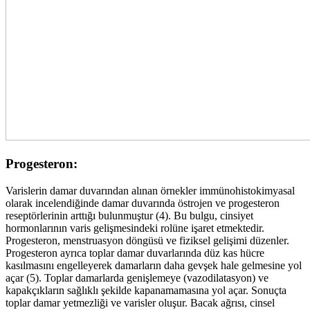
Progesteron:
Varislerin damar duvarından alınan örnekler immünohistokimyasal
olarak incelendiğinde damar duvarında östrojen ve progesteron
reseptörlerinin arttığı bulunmuştur (4). Bu bulgu, cinsiyet
hormonlarının varis gelişmesindeki rolüne işaret etmektedir.
Progesteron, menstruasyon döngüsü ve fiziksel gelişimi düzenler.
Progesteron ayrıca toplar damar duvarlarında düz kas hücre
kasılmasını engelleyerek damarların daha gevşek hale gelmesine yol
açar (5). Toplar damarlarda genişlemeye (vazodilatasyon) ve
kapakçıkların sağlıklı şekilde kapanamamasına yol açar. Sonuçta
toplar damar yetmezliği ve varisler oluşur. Bacak ağrısı, cinsel