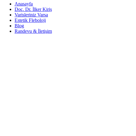
Anasayfa
Doç. Dr. İlker Kiriş
Varisleriniz Varsa
Estetik Fleboloji
Blog
Randevu & İletişim