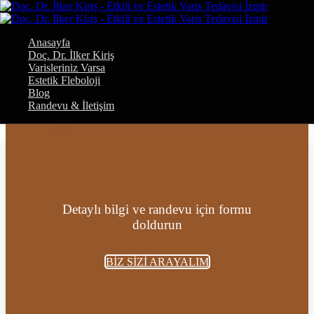
Varis Neden Kadınlarda Daha Sık
Doç. Dr. İlker Kiriş
Görülür?
Anasayfa
Doç. Dr. İlker Kiriş
Kalp ve Damar Cerrahisi Uzmanı
Varisleriniz Varsa
BLOG
Estetik Fleboloji
Blog
Randevu & İletişim
Detaylı bilgi ve randevu için formu
doldurun
BİZ SİZİ ARAYALIM