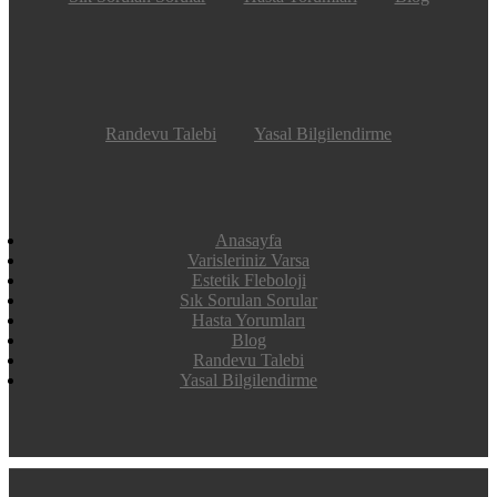
Randevu Talebi
Yasal Bilgilendirme
Anasayfa
Varisleriniz Varsa
Estetik Fleboloji
Sık Sorulan Sorular
Hasta Yorumları
Blog
Randevu Talebi
Yasal Bilgilendirme