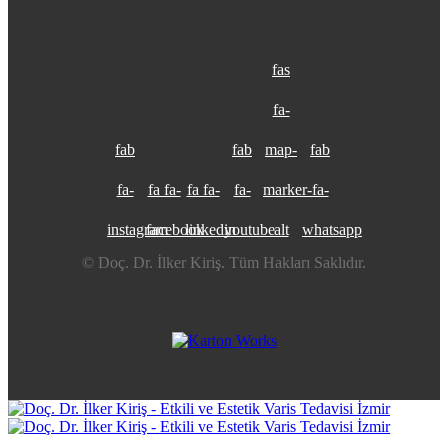
fas
fa-
fab
fab
map-
fab
fa-
fa fa-
fa fa-
fa-
marker-
fa-
instagram
facebook
linkedin
youtube
alt
whatsapp
© Doç. Dr. İlker Kiriş. Tüm Hakları Saklıdır.