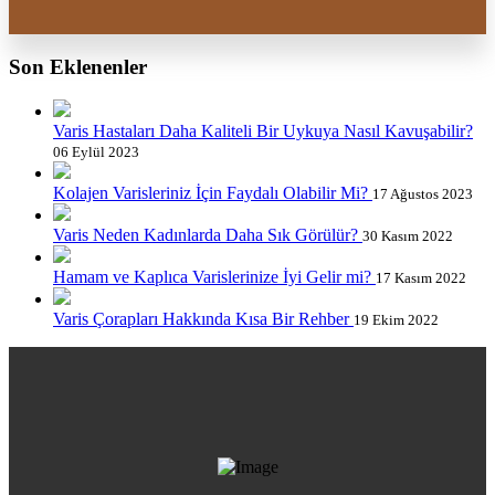
Son Eklenenler
Varis Hastaları Daha Kaliteli Bir Uykuya Nasıl Kavuşabilir?
06 Eylül 2023
Kolajen Varisleriniz İçin Faydalı Olabilir Mi?
17 Ağustos 2023
Varis Neden Kadınlarda Daha Sık Görülür?
30 Kasım 2022
Hamam ve Kaplıca Varislerinize İyi Gelir mi?
17 Kasım 2022
Varis Çorapları Hakkında Kısa Bir Rehber
19 Ekim 2022