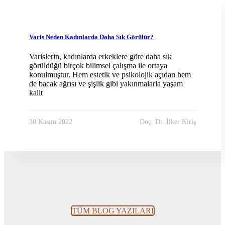
Blog
Varis Neden Kadınlarda Daha Sık Görülür?
Varislerin, kadınlarda erkeklere göre daha sık
görüldüğü birçok bilimsel çalışma ile ortaya
konulmuştur. Hem estetik ve psikolojik açıdan hem
de bacak ağrısı ve şişlik gibi yakınmalarla yaşam
kalit
30 Kasım 2022
Doç. Dr. İlker Kiriş
TÜM BLOG YAZILARI