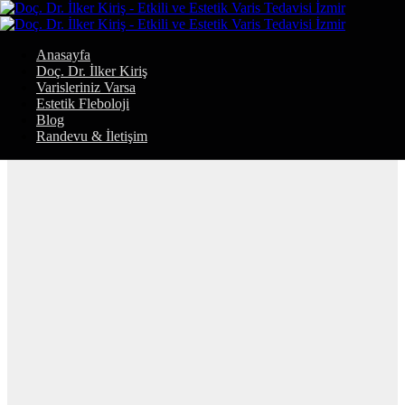
Anasayfa
Doç. Dr. İlker Kiriş
Varisleriniz Varsa
Estetik Fleboloji
Blog
Randevu & İletişim